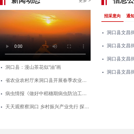
新闻动态
信息
更多 >
招采意向
通
洞口县文昌
洞口县文昌
洞口县文昌
洞口县：漫山茶花似“油”画
洞口县文昌
省农业农村厅来洞口县开展春季农业生
产技术指导工作
病虫情报《做好中稻穗期病虫防治工
作》
天天观察察洞口 乡村振兴产业先行 探访
石江镇英辉家庭农场